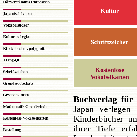
Hörverständnis Chinesisch
Kultur
Japanisch lernen
Vokabelsticker
Kultur, polyglott
Schriftzeichen
Kinderbücher, polyglott
Xiang-Qi
Kostenlose
Schriftzeichen
Vokabelkarten
Grundwortschatz
Geschenkideen
Buchverlag für 
Mathematik Grundschule
Japan verlegen 
Kinderbücher un
Kostenlose Vokabelkarten
ihrer Tiefe erf
Bestellung