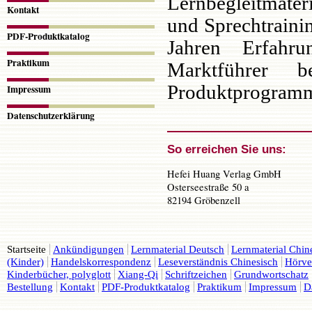
Lernbegleitmater
Kontakt
und Sprechtrainin
PDF-Produktkatalog
Jahren Erfahr
Praktikum
Marktführer 
Produktprogram
Impressum
Datenschutzerklärung
So erreichen Sie uns:
Hefei Huang Verlag GmbH
Osterseestraße 50 a
82194 Gröbenzell
Navigation
Startseite
Ankündigungen
Lernmaterial Deutsch
Lernmaterial Chin
überspringen
(Kinder)
Handelskorrespondenz
Leseverständnis Chinesisch
Hörve
Kinderbücher, polyglott
Xiang-Qi
Schriftzeichen
Grundwortschatz
Bestellung
Kontakt
PDF-Produktkatalog
Praktikum
Impressum
D