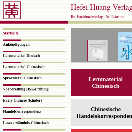
Hefei Huang Verla
Ihr Fachbuchverlag für Ostasien
Navigation
überspringen
Startseite
Ankündigungen
Lernmaterial Deutsch
Lernmaterial Chinesisch
Sprachlevel Chinesisch
Lernmaterial
Chinesisch
Vorbereitung HSK-Prüfung
Early Chinese (Kinder)
Chinesische
Handelskorrespondenz
Handelskorresponde
Leseverständnis Chinesisch